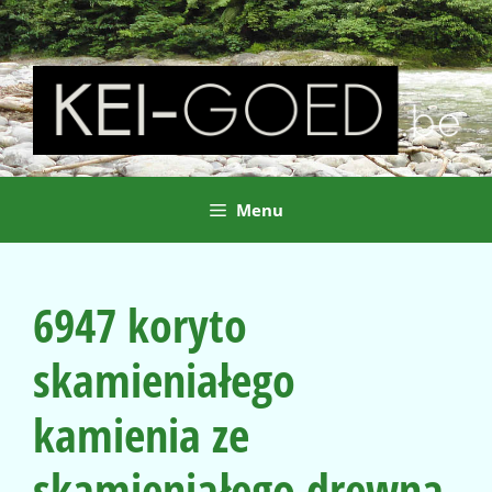
Ga
naar
de
inhoud
Menu
6947 koryto
skamieniałego
kamienia ze
skamieniałego drewna