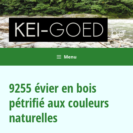
Ga
naar
de
inhoud
Menu
9255 évier en bois
pétrifié aux couleurs
naturelles