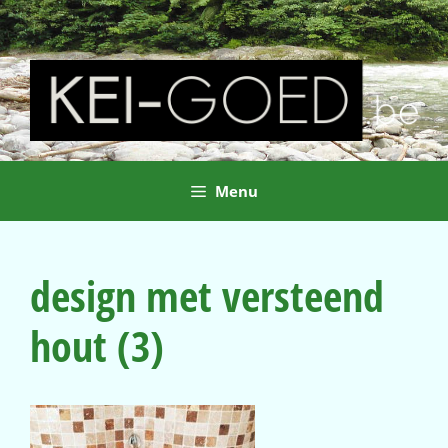
Ga
naar
de
inhoud
Menu
design met versteend
hout (3)