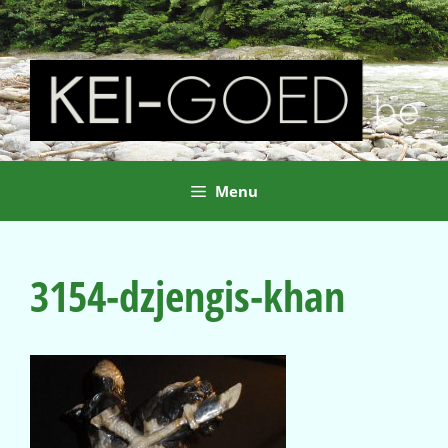
Ga
naar
de
inhoud
Menu
3154-dzjengis-khan