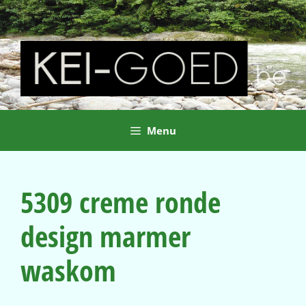
Ga
naar
de
inhoud
Menu
5309 creme ronde
design marmer
waskom