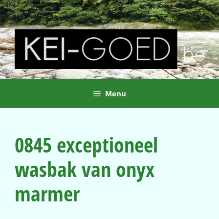
Ga
naar
de
inhoud
Menu
0845 exceptioneel
wasbak van onyx
marmer