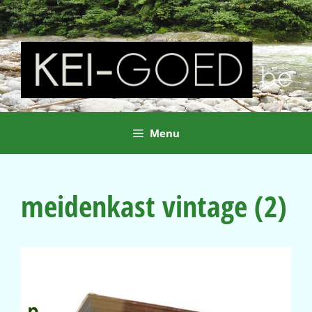
Ga
naar
de
inhoud
Menu
meidenkast vintage (2)