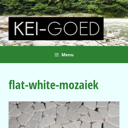
Ga
naar
de
inhoud
Menu
flat-white-mozaiek