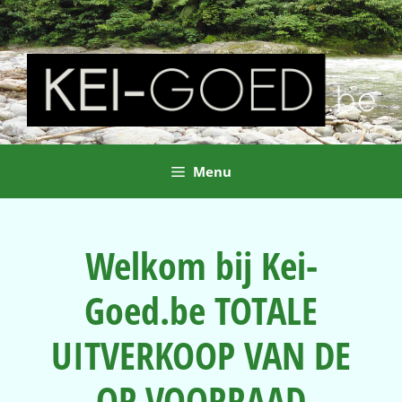
Ga
naar
de
inhoud
Menu
Welkom bij Kei-
Goed.be TOTALE
UITVERKOOP VAN DE
OP VOORRAAD