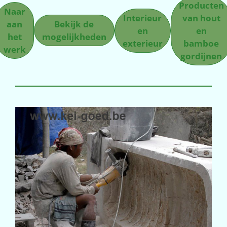
Producten
Naar
Interieur
van hout
aan
Bekijk de
en
en
het
mogelijkheden
exterieur
bamboe
werk
gordijnen