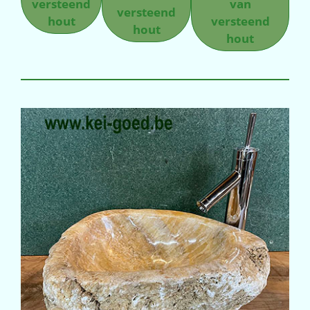
versteend
van
versteend
hout
versteend
hout
hout