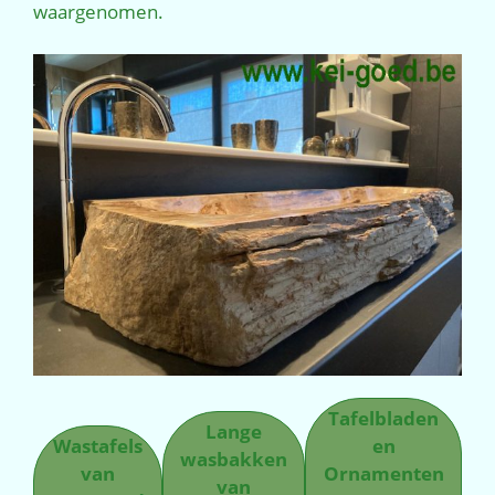
waargenomen.
Tafelbladen
Lange
Wastafels
en
wasbakken
van
Ornamenten
van