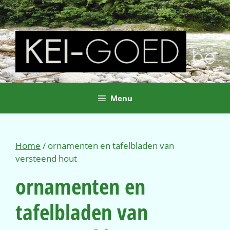
Ga
naar
de
inhoud
Menu
Home
/ ornamenten en tafelbladen van
versteend hout
ornamenten en
tafelbladen van