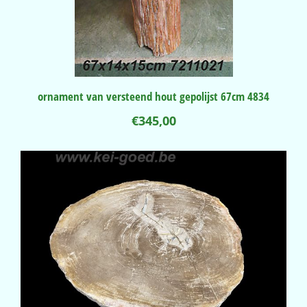
ornament van versteend hout gepolijst 67cm 4834
€
345,00