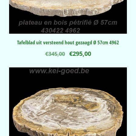
Tafelblad uit versteend hout gezaagd Ø 57cm 4962
Oorspronkelijke
Huidige
€
295,00
€
345,00
prijs
prijs
was:
is:
€345,00.
€295,00.