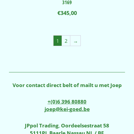
3169
€
345,00
1
2
→
Voor contact direct belt of mailt u met Joep
+(0)6 396 80880
joep@kei-goed.be
JPpol Trading
,
Oordeelsestraat 58
5111PL Baarle Nassau NL / BE