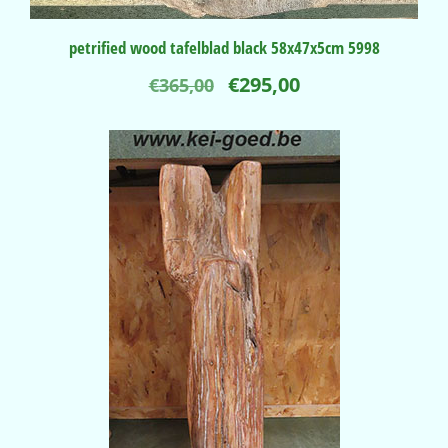
petrified wood tafelblad black 58x47x5cm 5998
Oorspronkelijke
Huidige
€
295,00
€
365,00
prijs
prijs
was:
is:
€365,00.
€295,00.