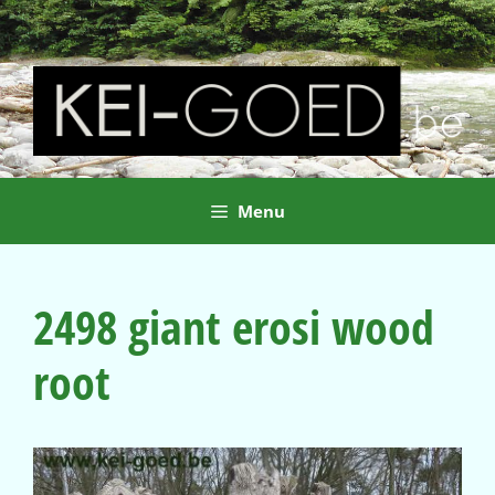
Ga
naar
de
inhoud
Menu
2498 giant erosi wood
root