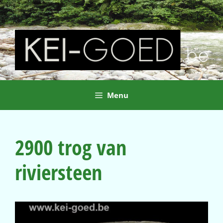
Ga
naar
de
inhoud
Menu
2900 trog van
riviersteen