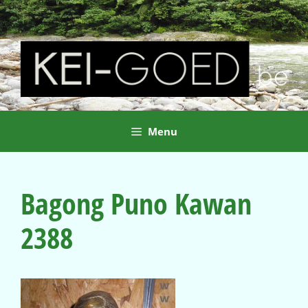
Ga
naar
de
inhoud
Menu
Bagong Puno Kawan
2388