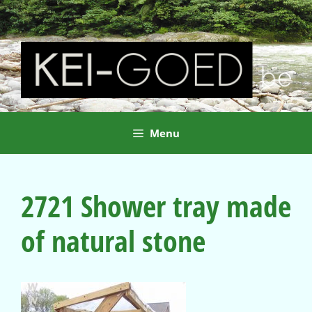
Ga
naar
de
inhoud
Menu
2721 Shower tray made
of natural stone