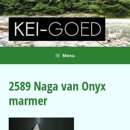
Ga
naar
de
inhoud
Menu
2589 Naga van Onyx
marmer