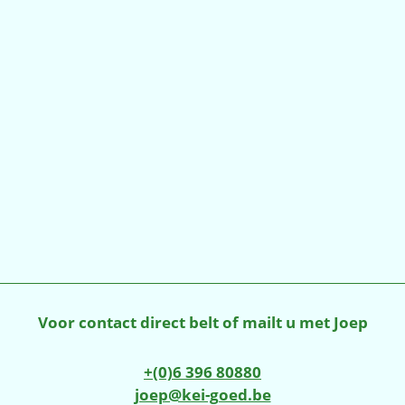
Voor contact direct belt of mailt u met Joep
+(0)6 396 80880
joep@kei-goed.be