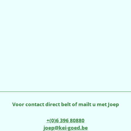
Voor contact direct belt of mailt u met Joep
+(0)6 396 80880
joep@kei-goed.be