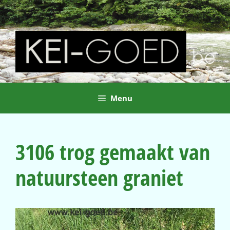
Ga
naar
de
inhoud
Menu
3106 trog gemaakt van
natuursteen graniet