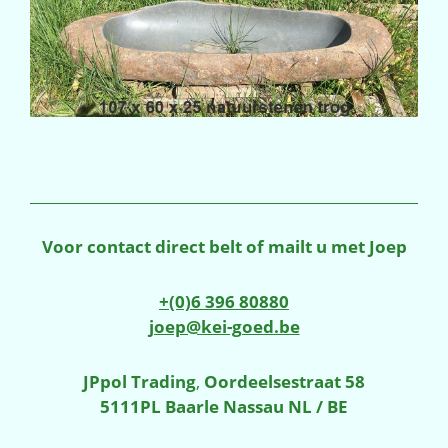
Voor contact direct belt of mailt u met Joep
+(0)6 396 80880
joep@kei-goed.be
JPpol Trading
,
Oordeelsestraat 58
5111PL Baarle Nassau NL / BE