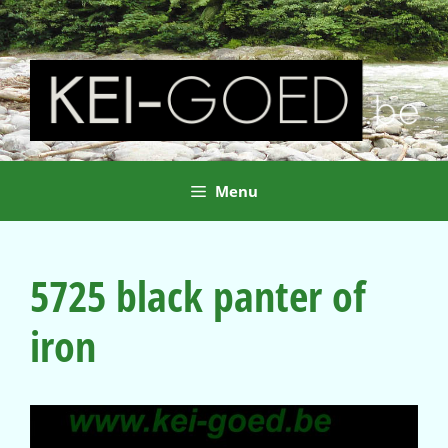
Ga
naar
de
inhoud
Menu
5725 black panter of
iron