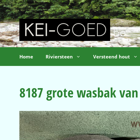
Ga
naar
de
inhoud
Home
Riviersteen
Versteend hout
8187 grote wasbak van