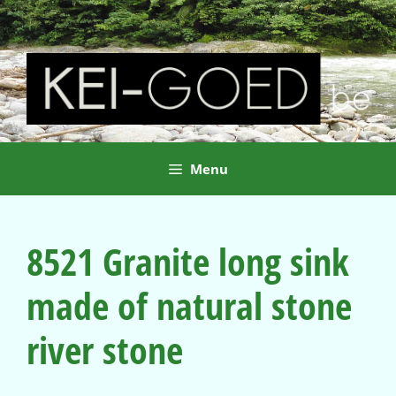
Ga
naar
de
inhoud
Menu
8521 Granite long sink
made of natural stone
river stone