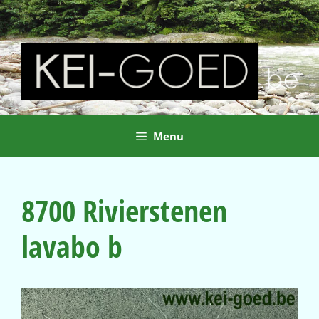
Ga
naar
de
inhoud
Menu
8700 Rivierstenen
lavabo b