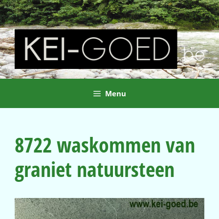
Ga
naar
de
inhoud
Menu
8722 waskommen van
graniet natuursteen