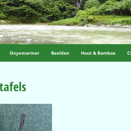
Onyxmarmer
Beelden
Hout & Bamboe
C
afels