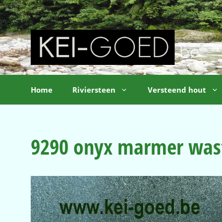
Ga
naar
de
inhoud
Home
Riviersteen
Versteend hout
9290 onyx marmer wast