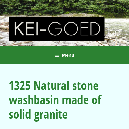
Ga
naar
de
inhoud
Menu
1325 Natural stone
washbasin made of
solid granite