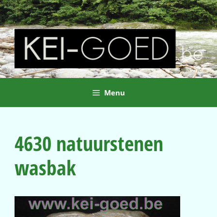
Ga
naar
de
inhoud
Menu
4630 natuurstenen
wasbak