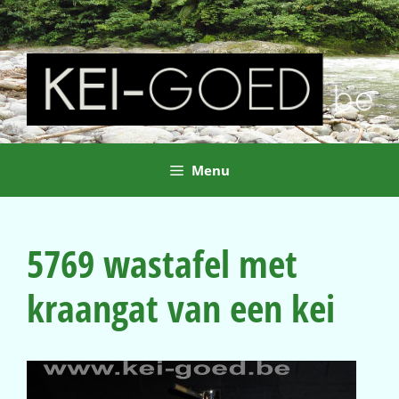
Ga
naar
de
inhoud
Menu
5769 wastafel met
kraangat van een kei