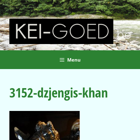
Ga
naar
de
inhoud
Menu
3152-dzjengis-khan