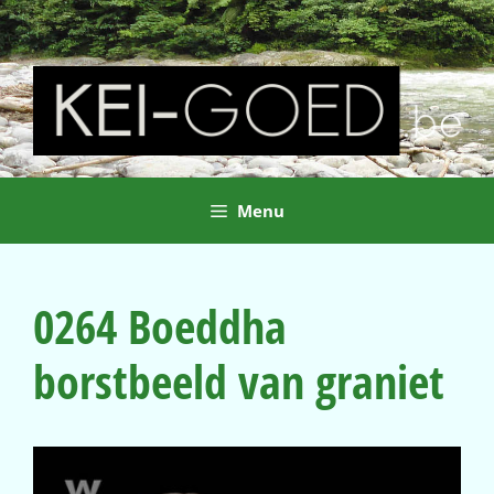
Ga
naar
de
inhoud
Menu
0264 Boeddha
borstbeeld van graniet