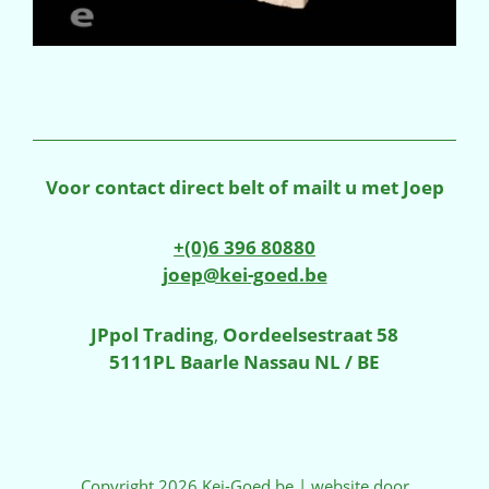
Voor contact direct belt of mailt u met Joep
+(0)6 396 80880
joep@kei-goed.be
JPpol Trading
,
Oordeelsestraat 58
5111PL Baarle Nassau NL / BE
Copyright 2026 Kei-Goed.be | website door