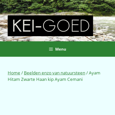
Ga
naar
de
inhoud
Menu
Home
/
Beelden enzo van natuursteen
/ Ayam
Hitam Zwarte Haan kip Ayam Cemani