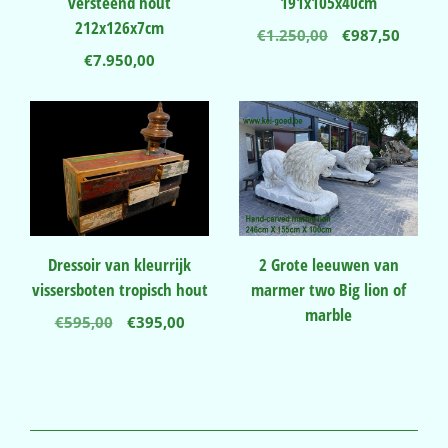
versteend hout
191x105x40cm
212x126x7cm
Oorspronkelij
Huidi
€
1.250,00
€
987,50
prijs
prijs
€
7.950,00
was:
is:
€1.250,00.
€987,5
Dressoir van kleurrijk
2 Grote leeuwen van
vissersboten tropisch hout
marmer two Big lion of
marble
Oorspronkelijke
Huidige
€
595,00
€
395,00
prijs
prijs
was:
is:
€595,00.
€395,00.