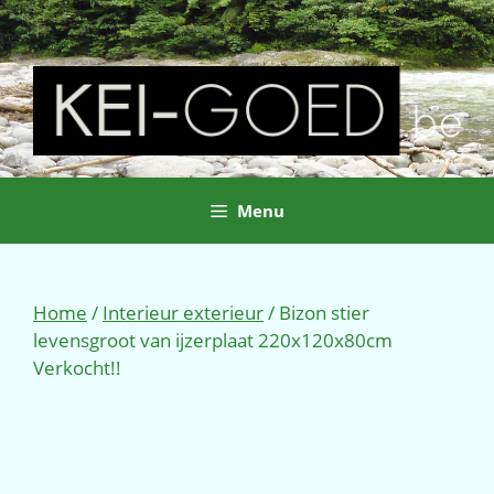
Ga
naar
de
inhoud
Menu
Home
/
Interieur exterieur
/ Bizon stier
levensgroot van ijzerplaat 220x120x80cm
Verkocht!!