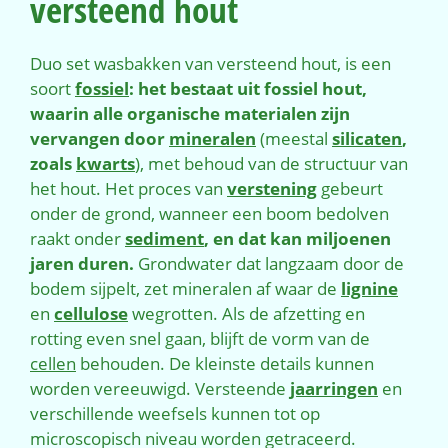
versteend hout
Duo set wasbakken van versteend hout, is een
soort
fossiel
: het bestaat uit fossiel hout,
waarin alle organische materialen zijn
vervangen door
mineralen
(meestal
silicaten
,
zoals
kwarts
), met behoud van de structuur van
het hout. Het proces van
verstening
gebeurt
onder de grond, wanneer een boom bedolven
raakt onder
sediment
, en dat kan miljoenen
jaren duren.
Grondwater dat langzaam door de
bodem sijpelt, zet mineralen af waar de
lignine
en
cellulose
wegrotten. Als de afzetting en
rotting even snel gaan, blijft de vorm van de
cellen
behouden. De kleinste details kunnen
worden vereeuwigd. Versteende
jaarringen
en
verschillende weefsels kunnen tot op
microscopisch niveau worden getraceerd.