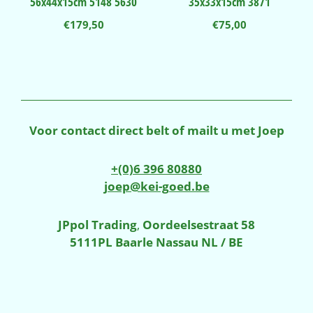
56x44x15cm 5148 5630
35x33x15cm 3871
€
179,50
€
75,00
Voor contact direct belt of mailt u met Joep
+(0)6 396 80880
joep@kei-goed.be
JPpol Trading
,
Oordeelsestraat 58
5111PL Baarle Nassau NL / BE