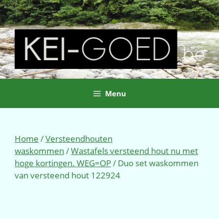
Ga
naar
de
inhoud
Menu
Home
/
Versteendhouten
waskommen
/
Wastafels versteend hout nu met
hoge kortingen. WEG=OP
/ Duo set waskommen
van versteend hout 122924