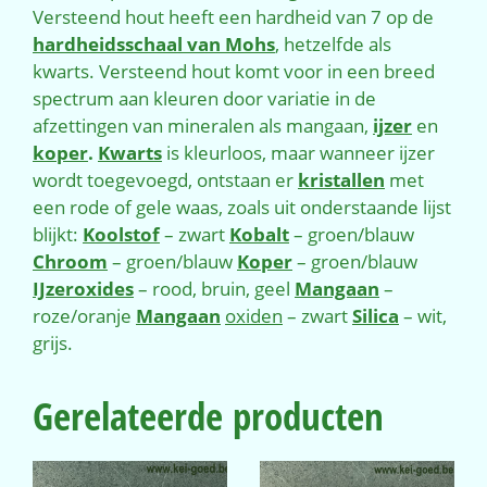
Versteend hout heeft een hardheid van 7 op de
hardheidsschaal van Mohs
, hetzelfde als
kwarts. Versteend hout komt voor in een breed
spectrum aan kleuren door variatie in de
afzettingen van mineralen als mangaan,
ijzer
en
koper
.
Kwarts
is kleurloos, maar wanneer ijzer
wordt toegevoegd, ontstaan er
kristallen
met
een rode of gele waas, zoals uit onderstaande lijst
blijkt:
Koolstof
– zwart
Kobalt
– groen/blauw
Chroom
– groen/blauw
Koper
– groen/blauw
IJzeroxides
– rood, bruin, geel
Mangaan
–
roze/oranje
Mangaan
oxiden
– zwart
Silica
– wit,
grijs.
Gerelateerde producten