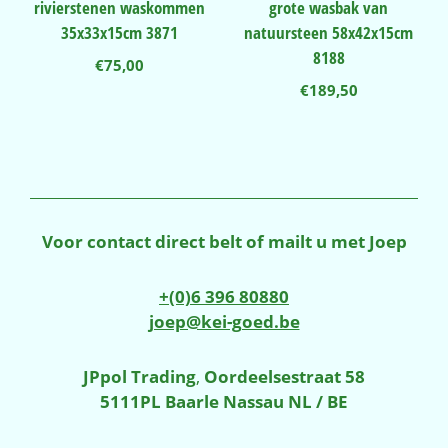
rivierstenen waskommen
grote wasbak van
35x33x15cm 3871
natuursteen 58x42x15cm
8188
€
75,00
€
189,50
Voor contact direct belt of mailt u met Joep
+(0)6 396 80880
joep@kei-goed.be
JPpol Trading
,
Oordeelsestraat 58
5111PL Baarle Nassau NL / BE