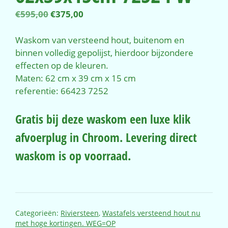
Oorspronkelijke
Huidige
€
595,00
€
375,00
prijs
prijs
was:
is:
Waskom van versteend hout, buitenom en
€595,00.
€375,00.
binnen volledig gepolijst, hierdoor bijzondere
effecten op de kleuren.
Maten: 62 cm x 39 cm x 15 cm
referentie: 66423 7252
Gratis bij deze waskom een luxe klik
afvoerplug in Chroom. Levering direct
waskom is op voorraad.
Categorieën:
Riviersteen
,
Wastafels versteend hout nu
met hoge kortingen. WEG=OP