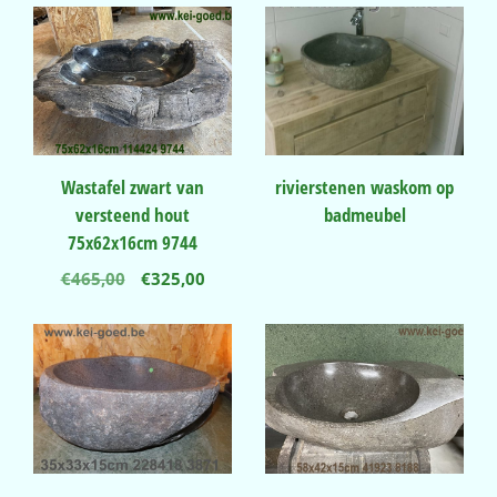
Wastafel zwart van
rivierstenen waskom op
versteend hout
badmeubel
75x62x16cm 9744
Oorspronkelijke
Huidige
€
465,00
€
325,00
prijs
prijs
was:
is:
€465,00.
€325,00.