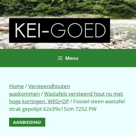
Ga
naar
de
inhoud
Menu
Home
/
Versteendhouten
waskommen
/
Wastafels versteend hout nu met
hoge kortingen. WEG=OP
/ Fossiel steen wastafel
strak gepolijst 62x39x15cm 7252 PW
AANBIEDING!