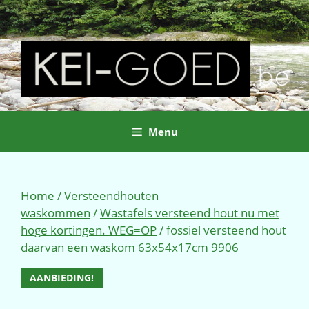
Ga
naar
de
inhoud
Menu
Home
/
Versteendhouten
waskommen
/
Wastafels versteend hout nu met
hoge kortingen. WEG=OP
/ fossiel versteend hout
daarvan een waskom 63x54x17cm 9906
AANBIEDING!