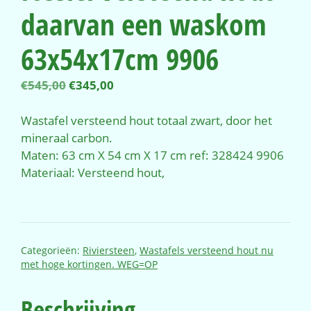
daarvan een waskom
63x54x17cm 9906
Oorspronkelijke
Huidige
€
545,00
€
345,00
prijs
prijs
was:
is:
Wastafel versteend hout totaal zwart, door het
€545,00.
€345,00.
mineraal carbon.
Maten: 63 cm X 54 cm X 17 cm ref: 328424 9906
Materiaal: Versteend hout,
Categorieën:
Riviersteen
,
Wastafels versteend hout nu
met hoge kortingen. WEG=OP
Beschrijving