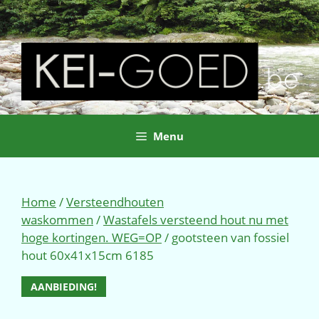
Ga
naar
de
inhoud
Menu
Home
/
Versteendhouten
waskommen
/
Wastafels versteend hout nu met
hoge kortingen. WEG=OP
/ gootsteen van fossiel
hout 60x41x15cm 6185
AANBIEDING!