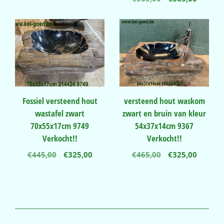
was:
is:
prijs
prijs
€295,00.
€245,00.
was:
is:
€565,00.
€365,00
Fossiel versteend hout
versteend hout waskom
wastafel zwart
zwart en bruin van kleur
70x55x17cm 9749
54x37x14cm 9367
Verkocht!!
Verkocht!!
Oorspronkelijke
Huidige
Oorspronkelij
Huidig
€
445,00
€
325,00
€
465,00
€
325,00
prijs
prijs
prijs
prijs
was:
is:
was:
is:
€445,00.
€325,00.
€465,00.
€325,00