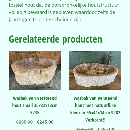
fossiel hout dat de oorspronkelijke houtstructuur
volledig bewaard is gebleven waardoor zelfs de
jaarringen te onderscheiden zijn.
Gerelateerde producten
wasbak van versteend
wasbak van versteend
hout small 36x32x13cm
hout met natuurlijke
5735
kleuren 55x41x14cm 9282
Verkocht!!
Oorspronkelijke
Huidige
€
295,00
€
245,00
prijs
prijs
Oorspronkelij
Huidig
€
565,00
€
365,00