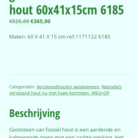
hout 60x41x15cm 6185
Oorspronkelijke
Huidige
€
525,00
€
365,00
prijs
prijs
was:
is:
Maten: 60 X 41 X 15 cm ref:1171122 6185
€525,00.
€365,00.
Categorieën:
Versteendhouten waskommen
,
Wastafels
versteend hout nu met hoge kortingen. WEG=OP
Beschrijving
Gootsteen van fossiel hout is een aardende en
kalmerende steen met een zachte werking. Het