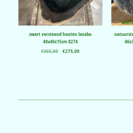
zwart versteend houten lavabo
natuurst
40x40x15cm 8274
46x
Oorspronkelijke
Huidige
€
365,00
€
275,00
prijs
prijs
was:
is:
€365,00.
€275,00.