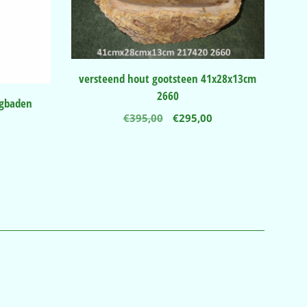
versteend hout gootsteen 41x28x13cm
2660
igbaden
Oorspronkelijke
Huidige
€
395,00
€
295,00
prijs
prijs
was:
is:
€395,00.
€295,00.