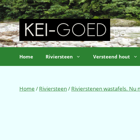
Ga
naar
de
inhoud
Home
Riviersteen
Versteend hout
Home
/
Riviersteen
/
Rivierstenen wastafels. Nu