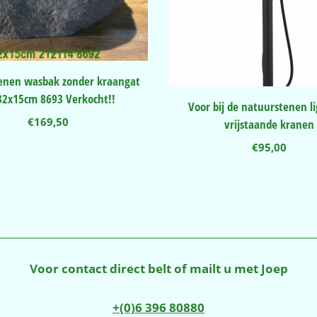
enen wasbak zonder kraangat
32x15cm 8693 Verkocht!!
Voor bij de natuurstenen l
€
169,50
vrijstaande kranen
€
95,00
Voor contact direct belt of mailt u met Joep
+(0)6 396 80880