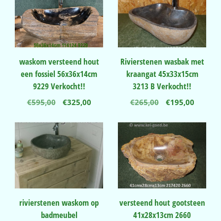
waskom versteend hout
Rivierstenen wasbak met
een fossiel 56x36x14cm
kraangat 45x33x15cm
9229 Verkocht!!
3213 B Verkocht!!
Oorspronkelijke
Huidige
Oorspronkelij
Huidig
€
595,00
€
325,00
€
265,00
€
195,00
prijs
prijs
prijs
prijs
was:
is:
was:
is:
€595,00.
€325,00.
€265,00.
€195,00
rivierstenen waskom op
versteend hout gootsteen
badmeubel
41x28x13cm 2660