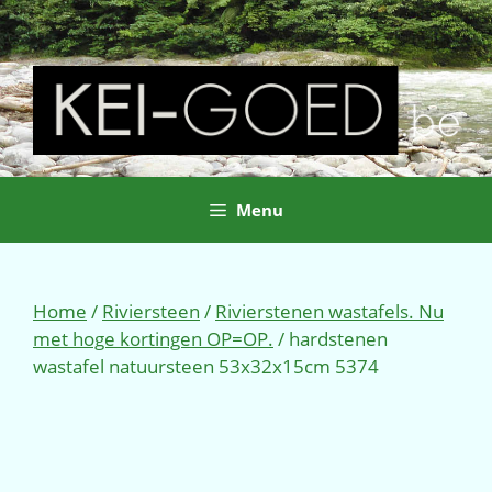
Ga
naar
de
inhoud
Menu
Home
/
Riviersteen
/
Rivierstenen wastafels. Nu
met hoge kortingen OP=OP.
/ hardstenen
wastafel natuursteen 53x32x15cm 5374