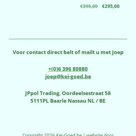
Oorspronkelij
Huidig
€
395,00
€
295,00
prijs
prijs
was:
is:
€395,00.
€295,00
Voor contact direct belt of mailt u met Joep
+(0)6 396 80880
joep@kei-goed.be
JPpol Trading
,
Oordeelsestraat 58
5111PL Baarle Nassau NL / BE
Copyright 2026 Kei-Goed.be | website door