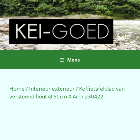
Ga
naar
de
inhoud
Menu
Home
/
Interieur exterieur
/ Koffietafelblad van
versteend hout Ø 60cm X 4cm 230422