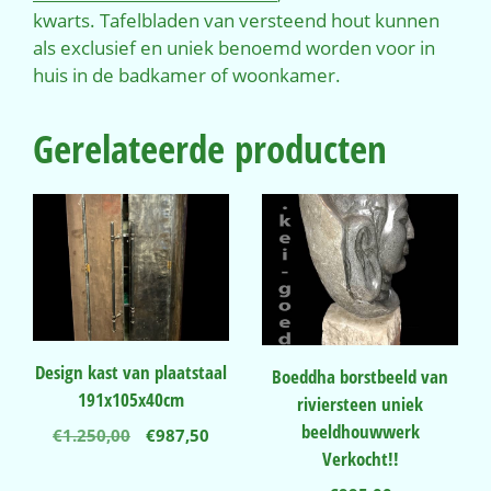
kwarts. Tafelbladen van versteend hout kunnen
als exclusief en uniek benoemd worden voor in
huis in de badkamer of woonkamer.
Gerelateerde producten
Design kast van plaatstaal
Boeddha borstbeeld van
191x105x40cm
riviersteen uniek
beeldhouwwerk
Oorspronkelijke
Huidige
€
1.250,00
€
987,50
Verkocht!!
prijs
prijs
was:
is: