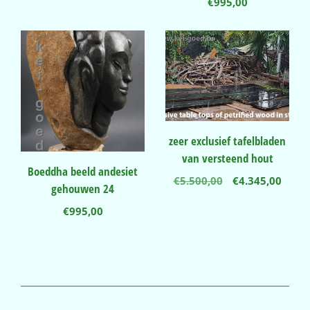
€
995,00
€1.250,00.
€987,50.
zeer exclusief tafelbladen
van versteend hout
Boeddha beeld andesiet
Oorspronkelij
Huidi
€
5.500,00
€
4.345,00
gehouwen 24
prijs
prijs
was:
is:
€
995,00
€5.500,00.
€4.34