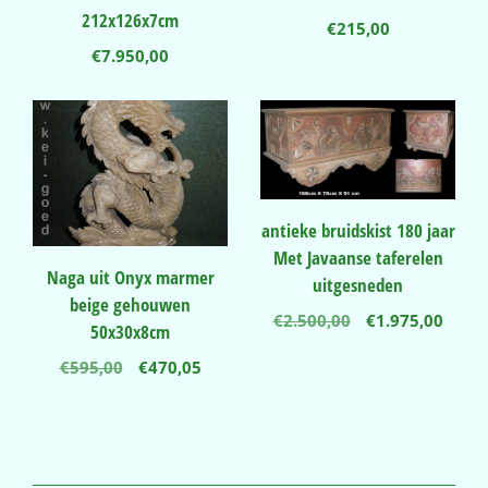
212x126x7cm
€
215,00
€
7.950,00
antieke bruidskist 180 jaar
Met Javaanse taferelen
Naga uit Onyx marmer
uitgesneden
beige gehouwen
Oorspronkelij
Huidi
€
2.500,00
€
1.975,00
50x30x8cm
prijs
prijs
was:
is:
Oorspronkelijke
Huidige
€
595,00
€
470,05
€2.500,00.
€1.97
prijs
prijs
was:
is:
€595,00.
€470,05.