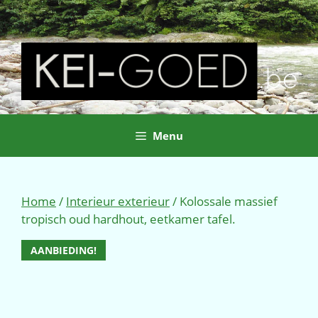
Ga
naar
de
inhoud
Menu
Home
/
Interieur exterieur
/ Kolossale massief
tropisch oud hardhout, eetkamer tafel.
AANBIEDING!