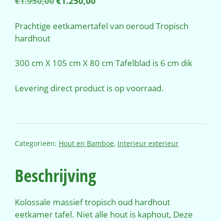
Oorspronkelijke
Huidige
€
1.950,00
€
1.250,00
prijs
prijs
was:
is:
Prachtige eetkamertafel van oeroud Tropisch
€1.950,00.
€1.250,00.
hardhout
300 cm X 105 cm X 80 cm Tafelblad is 6 cm dik
Levering direct product is op voorraad.
Categorieën:
Hout en Bamboe
,
Interieur exterieur
Beschrijving
Kolossale massief tropisch oud hardhout
eetkamer tafel. Niet alle hout is kaphout, Deze