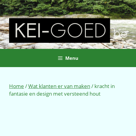
Ga
naar
de
inhoud
Menu
Home
/
Wat klanten er van maken
/ kracht in
fantasie en design met versteend hout