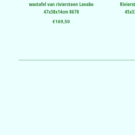
wastafel van riviersteen Lavabo
Rivier
47x38x14cm 8678
45x3
€
169,50