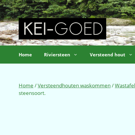
Ga
naar
de
inhoud
Home
Riviersteen
Versteend hout
Home
/
Versteendhouten waskommen
/
Wastafe
steensoort.