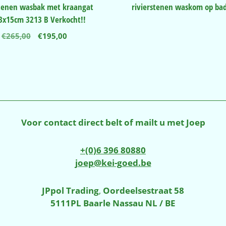
stenen wasbak met kraangat
rivierstenen waskom op ba
3x15cm 3213 B Verkocht!!
Oorspronkelijke
Huidige
€
265,00
€
195,00
prijs
prijs
was:
is:
€265,00.
€195,00.
Voor contact direct belt of mailt u met Joep
+(0)6 396 80880
joep@kei-goed.be
JPpol Trading
,
Oordeelsestraat 58
5111PL Baarle Nassau NL / BE