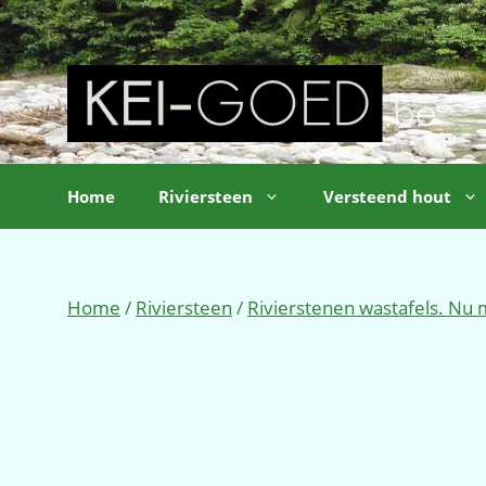
Ga
naar
de
inhoud
Home
Riviersteen
Versteend hout
Home
/
Riviersteen
/
Rivierstenen wastafels. Nu