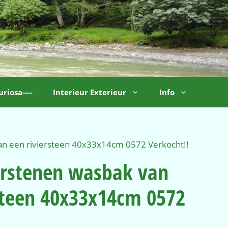
uriosa—-
Interieur Exterieur
Info
an een riviersteen 40x33x14cm 0572 Verkocht!!
urstenen wasbak van
steen 40x33x14cm 0572