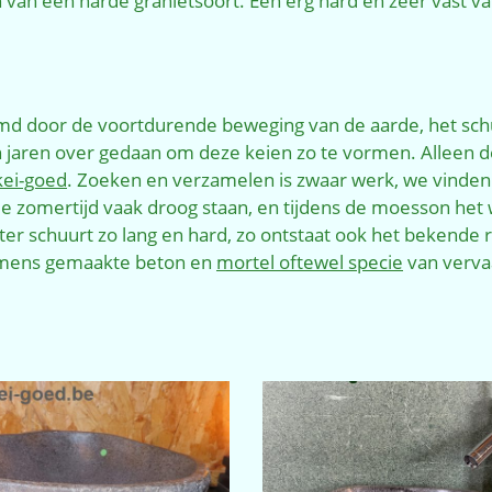
 van een harde granietsoort. Een erg hard en zeer vast v
d door de voortdurende beweging van de aarde, het sch
 jaren over gedaan om deze keien zo te vormen. Alleen d
kei-goed
. Zoeken en verzamelen is zwaar werk, we vinde
 de zomertijd vaak droog staan, en tijdens de moesson het
ter schuurt zo lang en hard, zo ontstaat ook het bekende 
 mens gemaakte beton en
mortel oftewel specie
van verva