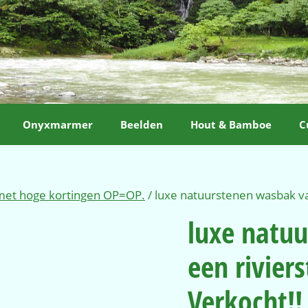
Onyxmarmer
Beelden
Hout & Bamboe
C
 met hoge kortingen OP=OP.
/ luxe natuurstenen wasbak v
luxe natu
een rivier
Verkocht!!