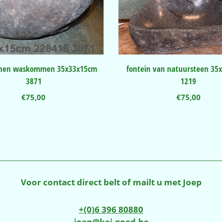
tenen waskommen 35x33x15cm
fontein van natuursteen 35
3871
1219
€
75,00
€
75,00
Voor contact direct belt of mailt u met Joep
+(0)6 396 80880
joep@kei-goed.be