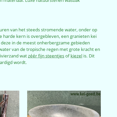
an materiaal. Luxe natuurstenen wasbak
uren van het steeds stromende water, onder op
e harde kern is overgebleven, een granieten kei
n deze in de meest onherbergzame gebieden
 water van de tropische regen met grote kracht en
rivierzand wat
zéér fijn steentjes
of
kiezel
is. Dit
ardigd wordt.