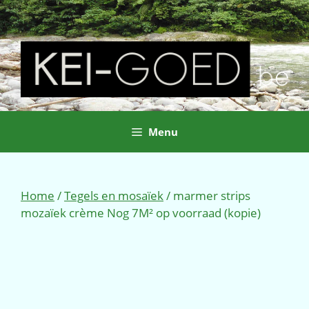
Ga
naar
de
inhoud
Menu
Home
/
Tegels en mosaïek
/ marmer strips
mozaïek crème Nog 7M² op voorraad (kopie)