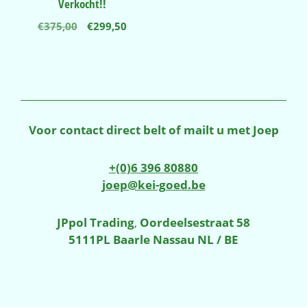
Verkocht!!
Oorspronkelijke
Huidige
€
375,00
€
299,50
prijs
prijs
was:
is:
€375,00.
€299,50.
Voor contact direct belt of mailt u met Joep
+(0)6 396 80880
joep@kei-goed.be
JPpol Trading
,
Oordeelsestraat 58
5111PL Baarle Nassau NL / BE