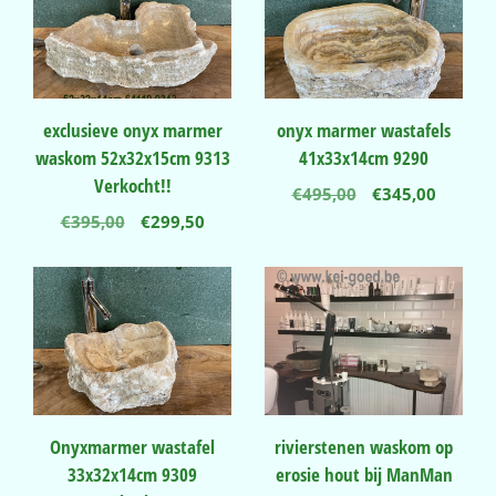
exclusieve onyx marmer
onyx marmer wastafels
waskom 52x32x15cm 9313
41x33x14cm 9290
Verkocht!!
Oorspronkelij
Huidig
€
495,00
€
345,00
prijs
prijs
Oorspronkelijke
Huidige
€
395,00
€
299,50
was:
is:
prijs
prijs
€495,00.
€345,00
was:
is:
€395,00.
€299,50.
Onyxmarmer wastafel
rivierstenen waskom op
33x32x14cm 9309
erosie hout bij ManMan