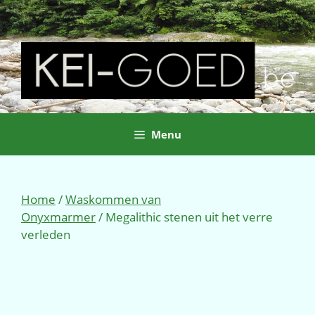
Ga
naar
de
inhoud
Menu
Home
/
Waskommen van
Onyxmarmer
/ Megalithic stenen uit het verre
verleden