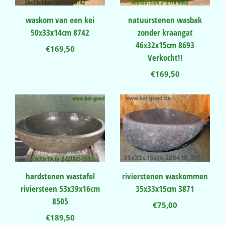
waskom van een kei
natuurstenen wasbak
50x33x14cm 8742
zonder kraangat
46x32x15cm 8693
€
169,50
Verkocht!!
€
169,50
hardstenen wastafel
rivierstenen waskommen
riviersteen 53x39x16cm
35x33x15cm 3871
8505
€
75,00
€
189,50