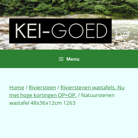
Ga
naar
de
inhoud
Menu
Home
/
Riviersteen
/
Rivierstenen wastafels. Nu
met hoge kortingen OP=OP.
/ Natuurstenen
wastafel 48x36x12cm 1263