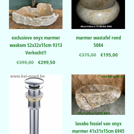
exclusieve onyx marmer
marmer wastafel rond
waskom 52x32x15cm 9313
5084
Verkocht!!
Oorspronkelij
Huidig
€
375,00
€
195,00
prijs
prijs
Oorspronkelijke
Huidige
€
395,00
€
299,50
was:
is:
prijs
prijs
€375,00.
€195,00
was:
is:
€395,00.
€299,50.
lavabo fossiel van onyx
marmer 41x31x15cm 6945