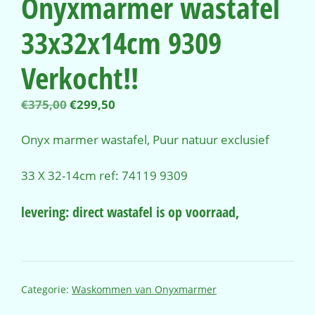
Onyxmarmer wastafel
33x32x14cm 9309
Verkocht!!
Oorspronkelijke
Huidige
€
375,00
€
299,50
prijs
prijs
was:
is:
Onyx marmer wastafel, Puur natuur exclusief
€375,00.
€299,50.
33 X 32-14cm ref: 74119 9309
levering: direct wastafel is op voorraad,
Categorie:
Waskommen van Onyxmarmer