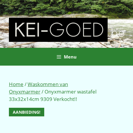
Ga
naar
de
inhoud
Menu
Home
/
Waskommen van
Onyxmarmer
/ Onyxmarmer wastafel
33x32x14cm 9309 Verkocht!!
AANBIEDING!