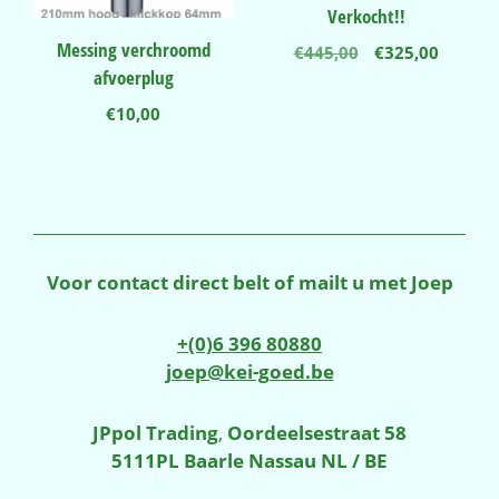
Verkocht!!
Messing verchroomd
Oorspronkelij
Huidig
€
445,00
€
325,00
prijs
prijs
afvoerplug
was:
is:
€
10,00
€445,00.
€325,00
Voor contact direct belt of mailt u met Joep
+(0)6 396 80880
joep@kei-goed.be
JPpol Trading
,
Oordeelsestraat 58
5111PL Baarle Nassau NL / BE