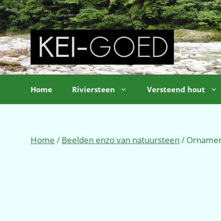
Ga
naar
de
inhoud
Home
Riviersteen
Versteend hout
Home
/
Beelden enzo van natuursteen
/ Orname