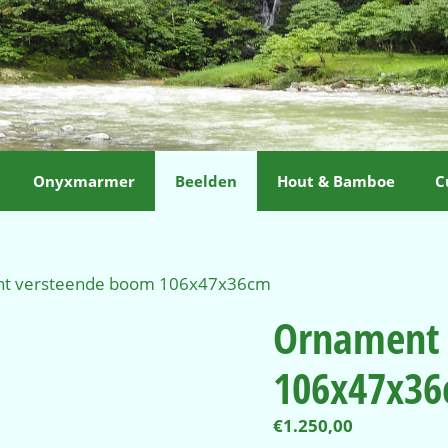
Onyxmarmer
Beelden
Hout & Bamboe
C
nt versteende boom 106x47x36cm
Ornament 
106x47x3
€
1.250,00