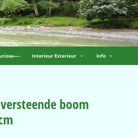
uriosa—-
Interieur Exterieur
Info
versteende boom
6cm