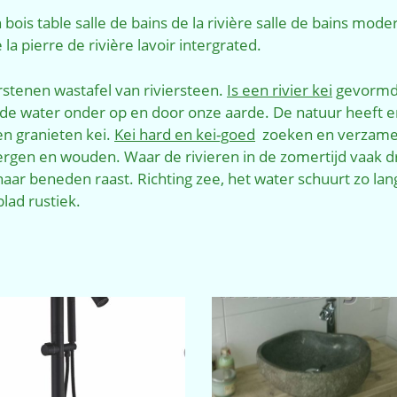
n
bois
table
salle de bains
de la rivière
salle de bains mode
a pierre de rivière lavoir intergrated.
stenen wastafel van riviersteen.
Is een rivier kei
gevormd 
de water onder op en door onze aarde. De natuur heeft e
en granieten kei.
Kei hard en kei-goed
zoeken en verzamele
rgen en wouden. Waar de rivieren in de zomertijd vaak d
aar beneden raast. Richting zee, het water schuurt zo lan
lad rustiek.