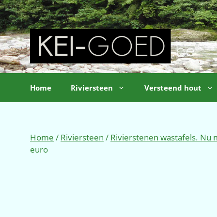
Ga
naar
de
inhoud
Home
Riviersteen
Versteend hout
Home
/
Riviersteen
/
Rivierstenen wastafels. Nu
euro