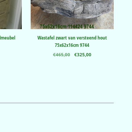
dmeubel
Wastafel zwart van versteend hout
75x62x16cm 9744
Oorspronkelijke
Huidige
€
465,00
€
325,00
prijs
prijs
was:
is:
€465,00.
€325,00.