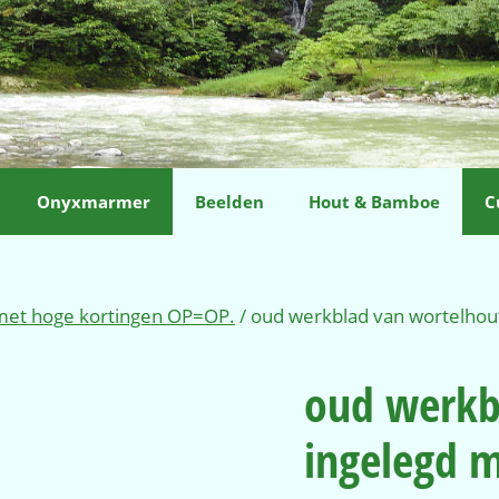
Onyxmarmer
Beelden
Hout & Bamboe
C
 met hoge kortingen OP=OP.
/ oud werkblad van wortelhou
oud werkb
ingelegd 