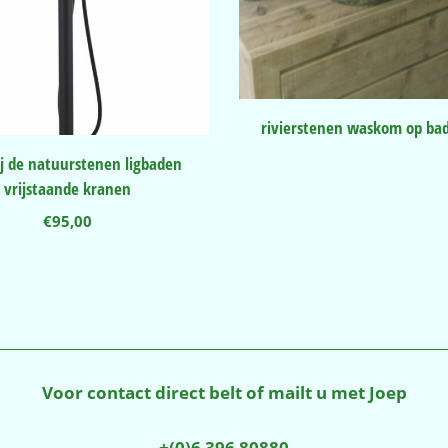
rivierstenen waskom op ba
ij de natuurstenen ligbaden
vrijstaande kranen
€
95,00
Voor contact direct belt of mailt u met Joep
+(0)6 396 80880