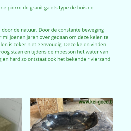
rne
pierre
de granit
galets
type
de bois
de
door de natuur. Door de constante beweging
r miljoenen jaren over gedaan om deze keien te
n is zeker niet eenvoudig. Deze keien vinden
roog staan en tijdens de moesson het water van
g en hard zo ontstaat ook het bekende rivierzand