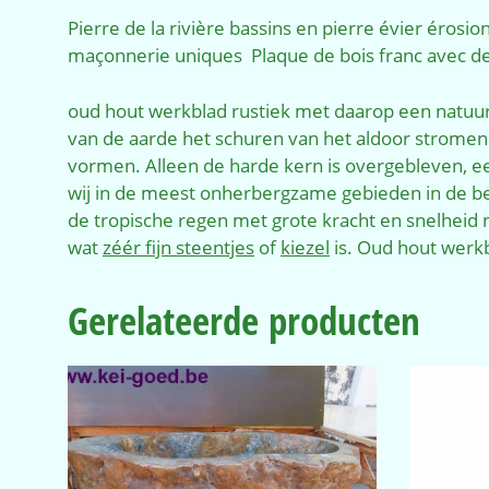
Pierre
de la rivière
bassins en pierre
évier
érosio
maçonnerie
uniques Plaque de bois franc avec de l
oud hout werkblad rustiek met daarop een natuur
van de aarde het schuren van het aldoor stromen
vormen. Alleen de harde kern is overgebleven, e
wij in de meest onherbergzame gebieden in de be
de tropische regen met grote kracht en snelheid n
wat
zéér fijn steentjes
of
kiezel
is. Oud hout werkb
Gerelateerde producten