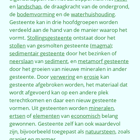
en
landschap
, de draagkracht van de ondergrond,
de
bodemvorming
en de
waterhuishouding
.
Gesteente kan in drie hoofdgroepen worden
verdeeld aan de hand van de manier waarop het
vormt.
Stollingsgesteente
ontstaat door het
stollen
van gesmolten gesteente (
magma
);
sedimentair gesteente
door het bezinken of
neerslaan
van
sediment
, en
metamorf gesteente
door het groeien van nieuwe mineralen in ander
gesteente. Door
verwering
en
erosie
kan
gesteente afgebroken worden, het materiaal dat
wordt afgevoerd kan op een andere plek
terechtkomen en daar een nieuw gesteente
vormen. Uit gesteenten worden
mineralen
,
ertsen
of
elementen
van
economisch
belang
gewonnen. Gesteente zelf kan ook waardevol
zijn, bijvoorbeeld toegepast als
natuursteen
, zoals
graniet
en
marmer
.