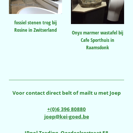
fossiel stenen trog bij
Rosine in Zwitserland
Onyx marmer wastafel bij
Cafe Sporthuis in
Raamsdonk
Voor contact direct belt of mailt u met Joep
+(0)6 396 80880
joep@kei-goed.be
JPpol Trading
,
Oordeelsestraat 58