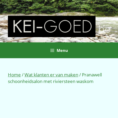
Ga
naar
de
inhoud
Menu
Home
/
Wat klanten er van maken
/ Pranawell
schoonheidsalon met riviersteen waskom