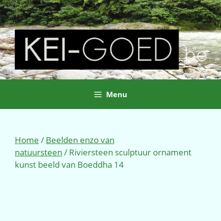
Ga
naar
de
inhoud
Menu
Home
/
Beelden enzo van
natuursteen
/ Riviersteen sculptuur ornament
kunst beeld van Boeddha 14